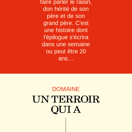
faire parler le raisin,
don hérité de son
père et de son
grand père. C’est
une histoire dont
l’épilogue s’écrira
dans une semaine
ou peut être 20
ans…
DOMAINE